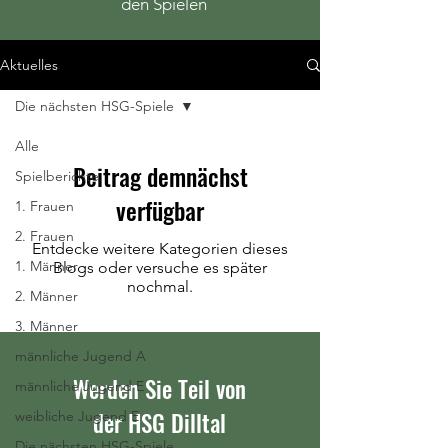
den Spielen
Aktuelles
Die nächsten HSG-Spiele
Alle
Beitrag demnächst
Spielberichte
verfügbar
1. Frauen
2. Frauen
Entdecke weitere Kategorien dieses
1. Männer
Blogs oder versuche es später
nochmal.
2. Männer
3. Männer
männliche Jugend A
Werden Sie Teil von
männliche Jugend E
der HSG Dilltal
weibliche Jugend E
Die nächsten HSG-Spiele