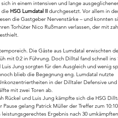
t sich in einem intensiven und lange ausgeglichenen
e
Allgemein
 die 
HSG Lumdatal II
 durchgesetzt. Vor allem in de
esen die Gastgeber Nervenstärke – und konnten si
hren Torhüter Nico Rußmann verlassen, der mit zah
sthielt.
 temporeich. Die Gäste aus Lumdatal erwischten d
üh mit 0:2 in Führung. Doch Dilltal fand schnell ins 
Luis Jung sorgten für den Ausgleich und wenig spä
nnoch blieb die Begegnung eng. Lumdatal nutzte 
nkonzentriertheiten in der Dilltaler Defensive und 
lfte mit zwei Toren ab.
 Rückel und Luis Jung kämpfte sich die HSG Dillt
r Pause gelang Patrick Müller der Treffer zum 10:10
in leistungsgerechtes Ergebnis nach 30 umkämpfte