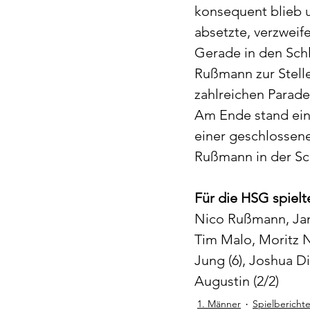
konsequent blieb 
absetzte, verzweif
Gerade in den Schl
Rußmann zur Stell
zahlreichen Parade
Am Ende stand ein v
einer geschlossen
Rußmann in der Sc
Für die HSG spielt
Nico Rußmann, Jan G
Tim Malo, Moritz N
Jung (6), Joshua Di
Augustin (2/2)
1. Männer
Spielbericht