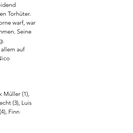
eidend 
en Torhüter.
rne warf, war 
mmen. Seine 
g.
 allem auf 
ico 
Müller (1), 
ht (3), Luis 
4), Finn 