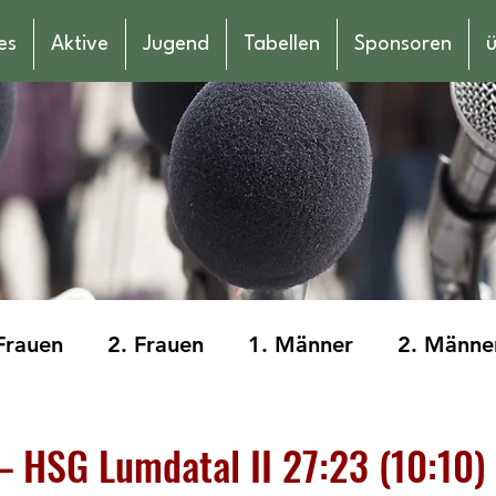
es
Aktive
Jugend
Tabellen
Sponsoren
ü
Frauen
2. Frauen
1. Männer
2. Männe
männliche Jugend E
weibliche Jugend E
 – HSG Lumdatal II 27:23 (10:10)