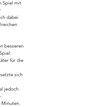
 Spiel mit 
r 
ch dabei 
lreichen 
en besseren 
Spiel: 
ter für die 
setzte sich 
al jedoch 
-
n Minuten.