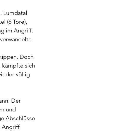
. Lumdatal 
l (6 Tore), 
g im Angriff. 
verwandelte 
 kippen. Doch 
 kämpfte sich 
ieder völlig 
ann. Der 
rm und 
ge Abschlüsse 
Angriff 