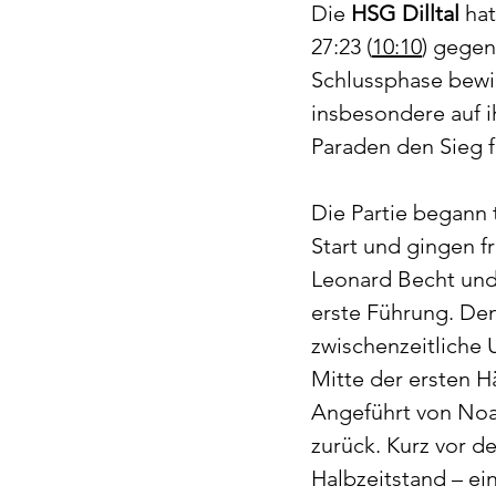
Die 
HSG Dilltal
 ha
Die nächsten HSG-Spiel
27:23 (
10:10
) gegen
Schlussphase bewi
insbesondere auf i
Paraden den Sieg fe
Die Partie begann
Start und gingen fr
Leonard Becht und 
erste Führung. De
zwischenzeitliche U
Mitte der ersten Hä
Angeführt von Noah
zurück. Kurz vor de
Halbzeitstand – e