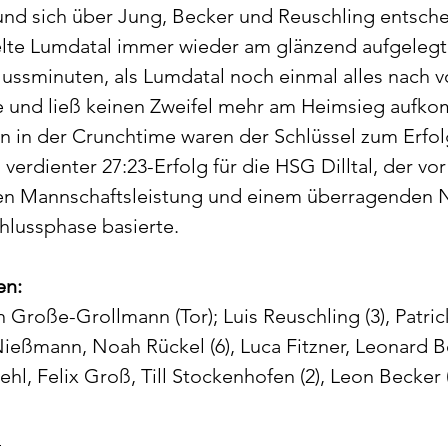
und sich über Jung, Becker und Reuschling entsch
elte Lumdatal immer wieder am glänzend aufgelegt
ussminuten, als Lumdatal noch einmal alles nach vo
e und ließ keinen Zweifel mehr am Heimsieg aufko
n in der Crunchtime waren der Schlüssel zum Erfol
erdienter 27:23-Erfolg für die HSG Dilltal, der vor
en Mannschaftsleistung und einem überragenden N
hlussphase basierte.
en:
roße-Grollmann (Tor); Luis Reuschling (3), Patrick 
ießmann, Noah Rückel (6), Luca Fitzner, Leonard Bec
ehl, Felix Groß, Till Stockenhofen (2), Leon Becker (
e