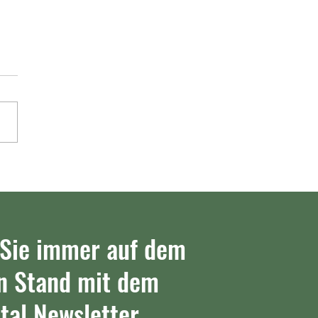
illtal - TSF Heuchelheim
 (13:8)
 Sie immer auf dem
n Stand mit dem
tal Newsletter