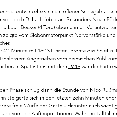
hsel entwickelte sich ein offener Schlagabtausch
 vor, doch Dilltal blieb dran. Besonders Noah Rücke
 und Leon Becker (4 Tore) übernahmen Verantwortun
n zeigte vom Siebenmeterpunkt Nervenstärke und 
cher.
r 42. Minute mit 
16:13
 führten, drohte das Spiel zu
entschlossen: Angetrieben vom heimischen Publikum
or heran. Spätestens mit dem 
19:19
 war die Partie w
nden Phase schlug dann die Stunde von Nico Rußm
ann steigerte sich in den letzten zehn Minuten eno
hrere freie Würfe der Gäste – darunter auch wichti
und von den Außenpositionen. Während Dilltal im 