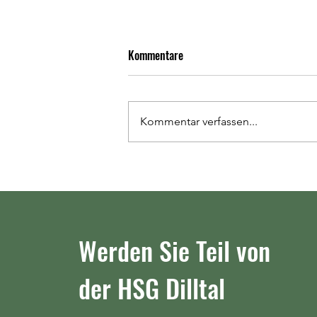
Relegationsspiele um den Aufstieg
Kommentare
in die Oberliga: Am Freitag in
Petterweil und am Sonntag in
Jetzt stehen die beiden Termine
Werdorf
für die Relegationsspiele zum
Kommentar verfassen...
Aufstieg in die Oberliga Hessen,
Mitte fest. Das Hinspiel gegen
den zweiten der Bezirksliga
Wiesbaden/Frankfurt TV
Petterweil II findet am
Werden Sie Teil von
der HSG Dilltal