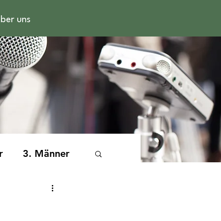
ber uns
r
3. Männer