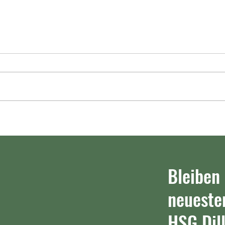
Re-Live: HSG Dilltal darf von der
Oberliga träumen
Die HSG Dilltal hat Nervenstärke
gezeigt. Der Handball-
Bezirksoberligist besiegt die TSF
Heuchelheim und schnappt sich
HSG D
noch Rang zwei in der Tabelle.
26:23
Das Spiel im Re-Live.
https://www.mittelhessen.de/
Bleiben
neueste
HSG Dill