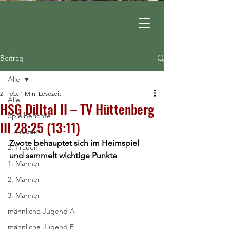
Beitrag
Alle
2. Feb.
1 Min. Lesezeit
Alle
HSG Dilltal II – TV Hüttenberg
Spielberichte
III 28:25 (13:11)
1. Frauen
Zwote behauptet sich im Heimspiel 
2. Frauen
und sammelt wichtige Punkte
1. Männer
2. Männer
3. Männer
männliche Jugend A
männliche Jugend E