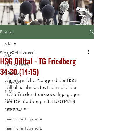
Beitrag
Alle
9. März
2 Min. Lesezeit
Alle
HSG Dilltal - TG Friedberg
Spielberichte
34:30 (14:15)
1. Frauen
Die männliche A-Jugend der HSG 
2. Frauen
Dilltal hat ihr letztes Heimspiel der 
1. Männer
Saison in der Bezirksoberliga gegen 
2. Männer
die TG Friedberg mit 34:30 (14:15) 
gewonnen.
3. Männer
männliche Jugend A
männliche Jugend E