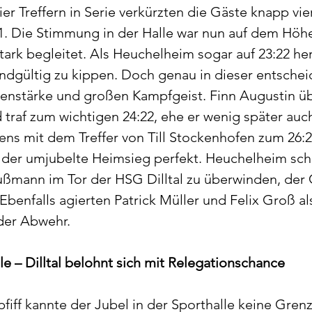
ier Treffern in Serie verkürzten die Gäste knapp vie
1. Die Stimmung in der Halle war nun auf dem Höhe
tark begleitet. Als Heuchelheim sogar auf 23:22 he
endgültig zu kippen. Doch genau in dieser entsche
rvenstärke und großen Kampfgeist. Finn Augustin 
traf zum wichtigen 24:22, ehe er wenig später auch
ens mit dem Treffer von Till Stockenhofen zum 26:23
der umjubelte Heimsieg perfekt. Heuchelheim schaf
ußmann im Tor der HSG Dilltal zu überwinden, der
Ebenfalls agierten Patrick Müller und Felix Groß al
der Abwehr.
le – Dilltal belohnt sich mit Relegationschance
iff kannte der Jubel in der Sporthalle keine Grenz