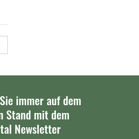
lltal II – TSV Södel 32:27
)
 Sie immer auf dem
n Stand mit dem
tal Newsletter