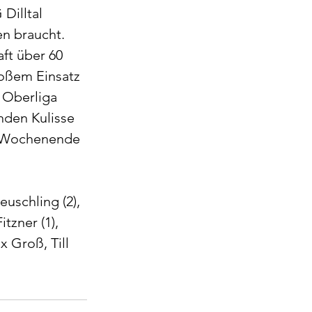
Dilltal 
n braucht. 
t über 60 
roßem Einsatz 
 Oberliga 
nden Kulisse 
n Wochenende 
uschling (2), 
tzner (1), 
x Groß, Till 