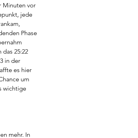
r Minuten vor 
punkt, jede 
rankam, 
idenden Phase 
übernahm 
 das 25:22 
 in der 
fte es hier 
 Chance um 
s wichtige 
en mehr. In 