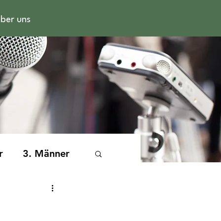
ber uns
r
3. Männer