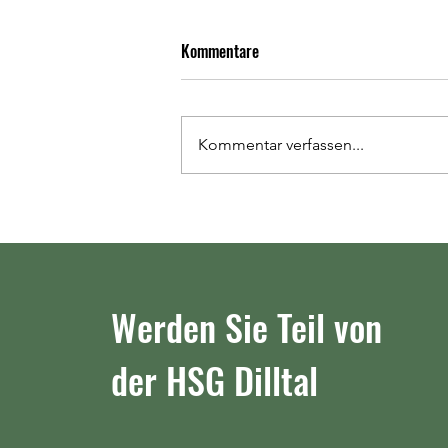
Relegationsspiele um den Aufstieg
Kommentare
in die Oberliga: Am Freitag in
Petterweil und am Sonntag in
Jetzt stehen die beiden Termine
Werdorf
für die Relegationsspiele zum
Kommentar verfassen...
Aufstieg in die Oberliga Hessen,
Mitte fest. Das Hinspiel gegen
den zweiten der Bezirksliga
Wiesbaden/Frankfurt TV
Petterweil II findet am
Werden Sie Teil von
der HSG Dilltal