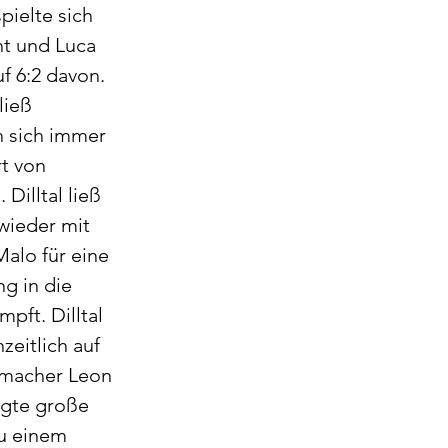
ielte sich 
t und Luca 
f 6:2 davon. 
ließ 
 sich immer 
t von 
illtal ließ 
wieder mit 
alo für eine 
g in die 
ft. Dilltal 
eitlich auf 
lmacher Leon 
igte große 
u einem 