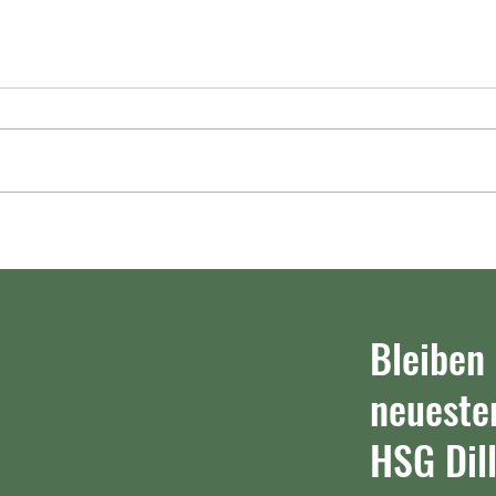
Re-Live: HSG Dilltal darf von der
Oberliga träumen
Die HSG Dilltal hat Nervenstärke
gezeigt. Der Handball-
Bezirksoberligist besiegt die TSF
Heuchelheim und schnappt sich
HSG Di
noch Rang zwei in der Tabelle.
(14:12
Das Spiel im Re-Live.
https://www.mittelhessen.de/
Bleiben
neueste
HSG Dill