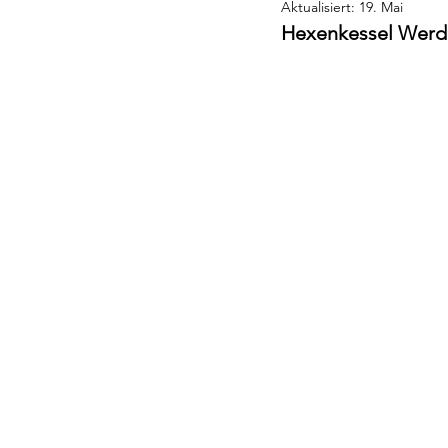
Aktualisiert:
19. Mai
Die nächsten HSG-Spiel
Hexenkessel Werdor