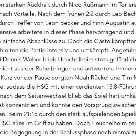
n starken Rückhalt durch Nico Rußmann im Tor ersp
nach Vorteile. Nach dem frühen 2:2 durch Leo Bech
 durch Treffer von Leon Becker und Finn Augustin au
nsive arbeitete in dieser Phase hervorragend und 
einfache Abschlüsse zu. Doch die Gäste kämpften
hielten die Partie intensiv und umkämpft. Angeführ
Dennis Weber blieb Heuchelheim stets gefährlich. D
nicht aus der Ruhe bringen und antwortete immer 
. Kurz vor der Pause sorgten Noah Rückel und Tim M
e, sodass die HSG mit einer verdienten 13:8-Führun
nach dem Seitenwechsel blieb das Spiel hart umkämp
st konzentriert und konnte den Vorsprung zwischenz
n. Beim 21:15 durch den stark aufspielenden Spie
HSG alles im Griff zu haben. Doch Heuchelheim ze
die Begegnung in der Schlussphase noch einmal z