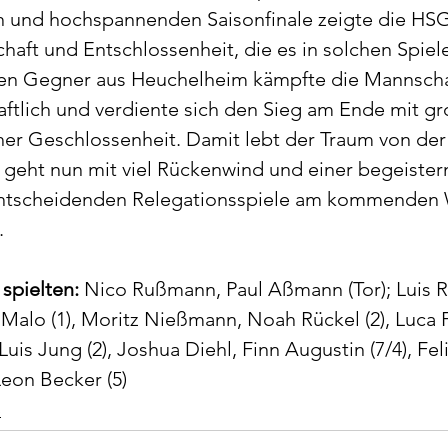
 und hochspannenden Saisonfinale zeigte die HSG 
haft und Entschlossenheit, die es in solchen Spiele
en Gegner aus Heuchelheim kämpfte die Mannschaf
ftlich und verdiente sich den Sieg am Ende mit g
er Geschlossenheit. Damit lebt der Traum von der
al geht nun mit viel Rückenwind und einer begeister
 entscheidenden Relegationsspiele am kommende
.
 spielten:
 Nico Rußmann, Paul Aßmann (Tor); Luis Re
 Malo (1), Moritz Nießmann, Noah Rückel (2), Luca Fi
Luis Jung (2), Joshua Diehl, Finn Augustin (7/4), Feli
eon Becker (5)  
e