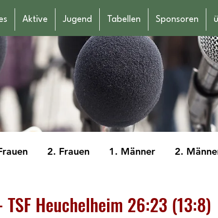
es
Aktive
Jugend
Tabellen
Sponsoren
ü
Frauen
2. Frauen
1. Männer
2. Männe
männliche Jugend E
weibliche Jugend E
 - TSF Heuchelheim 26:23 (13:8)