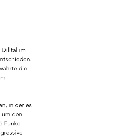
illtal im 
entschieden. 
wahrte die 
am 
, in der es 
z um den 
é Funke 
gressive 