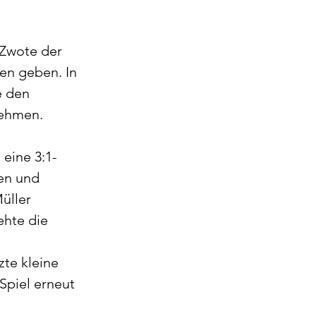
Zwote der 
en geben. In 
e den 
nehmen.
eine 3:1-
en und 
üller 
ehte die 
te kleine 
Spiel erneut 