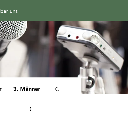
ber uns
r
3. Männer