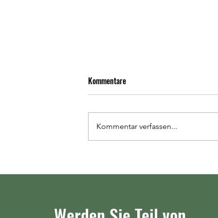
Kommentare
Kommentar verfassen...
HSG Dilltal - TSF Heuchelheim
26:23 (13:8)
Werden Sie Teil von