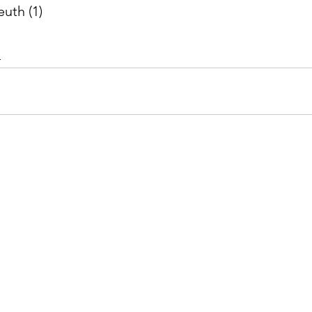
euth (1)
e