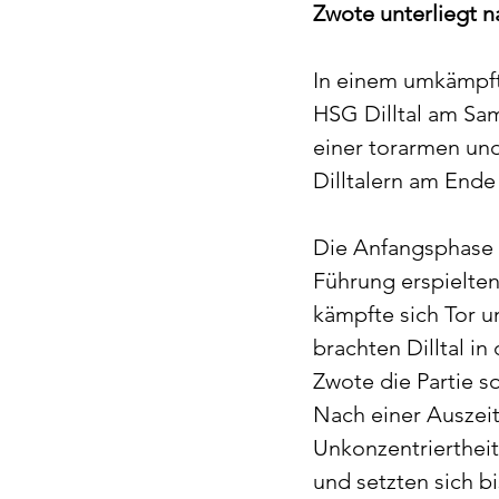
Zwote unterliegt 
Die nächsten HSG-Spiel
In einem umkämpft
HSG Dilltal am Sam
einer torarmen und
Dilltalern am Ende
Die Anfangsphase g
Führung erspielten
kämpfte sich Tor u
brachten Dilltal i
Zwote die Partie s
Nach einer Auszeit
Unkonzentriertheit
und setzten sich bi