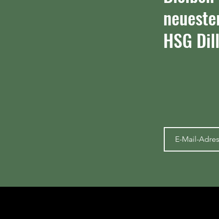
neueste
HSG Dill