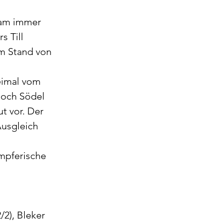
kam immer 
 Till 
im Stand von 
eimal vom 
Doch Södel 
 vor. Der 
Ausgleich 
mpferische 
/2), Bleker 