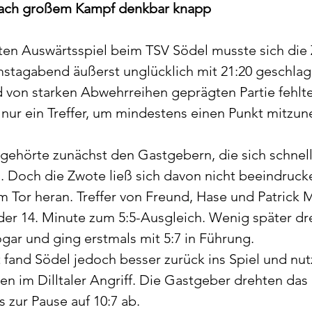
nach großem Kampf denkbar knapp
e
Allgemein
en Auswärtsspiel beim TSV Södel musste sich die 
stagabend äußerst unglücklich mit 21:20 geschlag
 von starken Abwehrreihen geprägten Partie fehlt
 nur ein Treffer, um mindestens einen Punkt mitzu
ehörte zunächst den Gastgebern, die sich schnell 
. Doch die Zwote ließ sich davon nicht beeindruck
m Tor heran. Treffer von Freund, Hase und Patrick M
n der 14. Minute zum 5:5-Ausgleich. Wenig später dr
ogar und ging erstmals mit 5:7 in Führung.
 fand Södel jedoch besser zurück ins Spiel und nutz
en im Dilltaler Angriff. Die Gastgeber drehten das 
s zur Pause auf 10:7 ab.