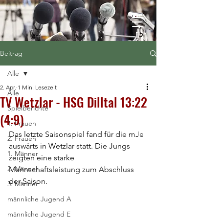
Beitrag
Alle
2. Apr.
1 Min. Lesezeit
Alle
TV Wetzlar - HSG Dilltal 13:22
Spielberichte
(4:9)
1. Frauen
Das letzte Saisonspiel fand für die mJe 
2. Frauen
auswärts in Wetzlar statt. Die Jungs 
1. Männer
zeigten eine starke 
2. Männer
Mannschaftsleistung zum Abschluss 
der Saison.
3. Männer
männliche Jugend A
männliche Jugend E