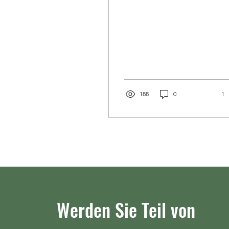
https://www.mittelhessen.de/s
wetzlar/re-live-hsg-dilltal-
darf-von-der-oberliga-
traeumen-5691869
188
0
1
Werden Sie Teil von