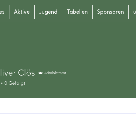
es
Aktive
Jugend
Tabellen
Sponsoren
ü
iver Clös
Administrator
r Clös
0
Gefolgt