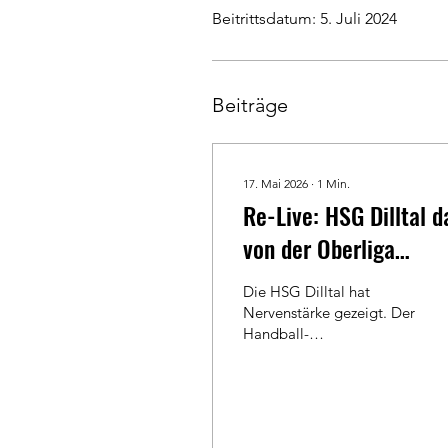
Beitrittsdatum: 5. Juli 2024
Beiträge
17. Mai 2026
∙
1
Min.
Re-Live: HSG Dilltal d
von der Oberliga
träumen
Die HSG Dilltal hat
Nervenstärke gezeigt. Der
Handball-
Bezirksoberligist besiegt
die TSF Heuchelheim und
schnappt sich noch Rang
zwei in der Tabelle. Das
Spiel im Re-Live.