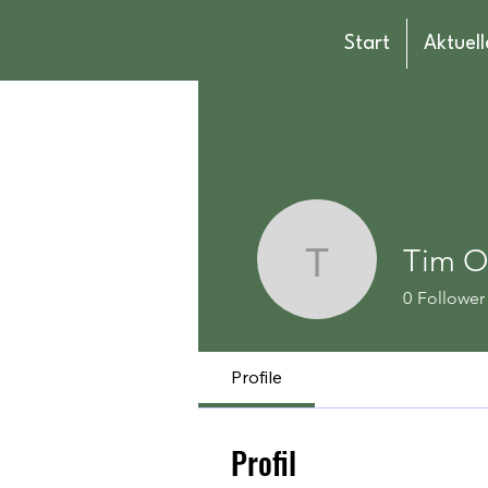
Start
Aktuell
Tim Ol
Tim Olive
0
Follower
Profile
Profil