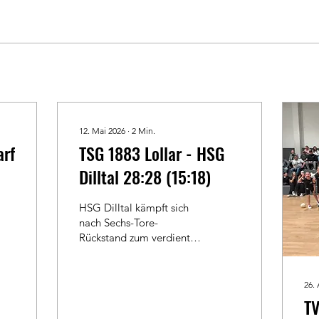
12. Mai 2026
∙
2
Min.
arf
TSG 1883 Lollar - HSG
Dilltal 28:28 (15:18)
HSG Dilltal kämpft sich
nach Sechs-Tore-
Rückstand zum verdienten
Punkt in Lollar Die HSG
Dilltal hat sich am
Freitagabend in der
26. 
Bezirksoberliga beim
TV
Auswärtsspiel in Lollar