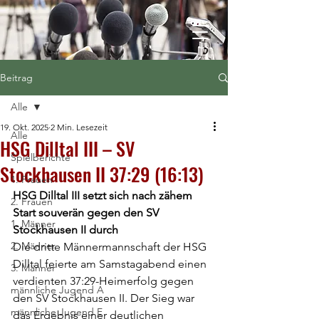
Beitrag
Alle
19. Okt. 2025
2 Min. Lesezeit
Alle
HSG Dilltal III – SV
Spielberichte
Stockhausen II 37:29 (16:13)
1. Frauen
HSG Dilltal III setzt sich nach zähem 
2. Frauen
Start souverän gegen den SV 
1. Männer
Stockhausen II durch
2. Männer
Die dritte Männermannschaft der HSG 
Dilltal feierte am Samstagabend einen 
3. Männer
verdienten 37:29-Heimerfolg gegen 
männliche Jugend A
den SV Stockhausen II. Der Sieg war 
männliche Jugend E
das Ergebnis einer deutlichen 