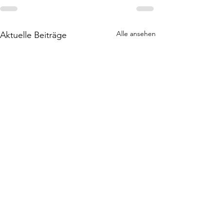
Alle ansehen
Aktuelle Beiträge
MSG Florstadt/Get
HSG Dilltal II 24:24