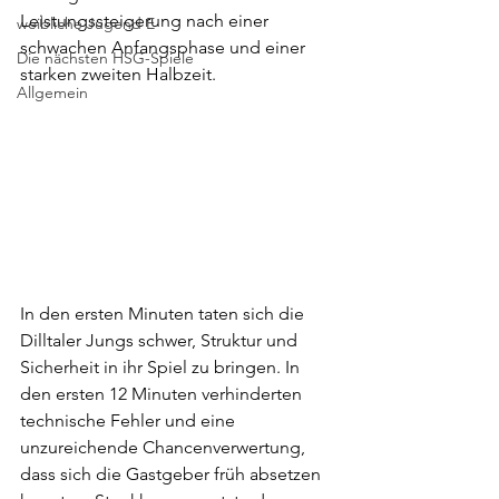
Leistungssteigerung nach einer 
weibliche Jugend E
schwachen Anfangsphase und einer 
Die nächsten HSG-Spiele
starken zweiten Halbzeit.
Allgemein
In den ersten Minuten taten sich die 
Dilltaler Jungs schwer, Struktur und 
Sicherheit in ihr Spiel zu bringen. In 
den ersten 12 Minuten verhinderten 
technische Fehler und eine 
unzureichende Chancenverwertung, 
dass sich die Gastgeber früh absetzen 